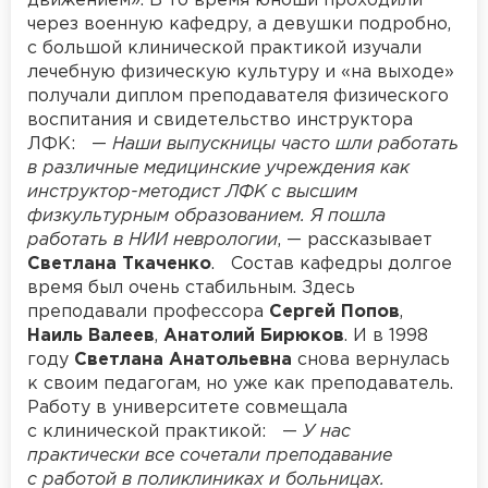
движением». В то время юноши проходили
через военную кафедру, а девушки подробно,
с большой клинической практикой изучали
лечебную физическую культуру и «на выходе»
получали диплом преподавателя физического
воспитания и свидетельство инструктора
ЛФК: —
Наши выпускницы часто шли работать
в различные медицинские учреждения как
инструктор-методист ЛФК с высшим
физкультурным образованием. Я пошла
работать в НИИ неврологии
, — рассказывает
Светлана Ткаченко
. Состав кафедры долгое
время был очень стабильным. Здесь
преподавали профессора
Сергей Попов
,
Наиль Валеев
,
Анатолий Бирюков
. И в 1998
году
Светлана Анатольевна
снова вернулась
к своим педагогам, но уже как преподаватель.
Работу в университете совмещала
с клинической практикой: —
У нас
практически все сочетали преподавание
с работой в поликлиниках и больницах.