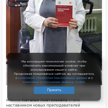
Мы используем технологию cookie, чтобы
обеспечить максимальный комфорт при
использовании нашего сайта.
Продолжая пользоваться сайтом, вы соглашаетесь
с
политикой обработки персональных данных
и с
политикой в отношении файлов cookie
.
Принять
Во время «смены поколений» на кафедре
именно
Наталья Анатольевна
стала
наставником новых преподавателей