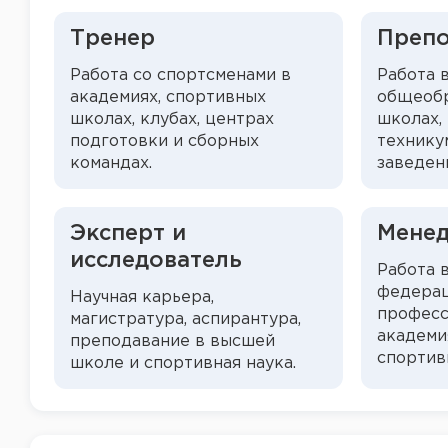
Тренер
Препо
Работа со спортсменами в
Работа 
академиях, спортивных
общеобр
школах, клубах, центрах
школах,
подготовки и сборных
технику
командах.
заведен
Эксперт и
Мене
исследователь
Работа 
федерац
Научная карьера,
професс
магистратура, аспирантура,
академия
преподавание в высшей
спортив
школе и спортивная наука.