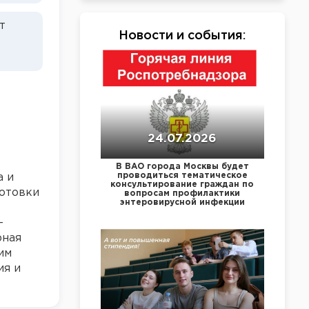
т
Новости и события
:
24.07.2026
В ВАО города Москвы будет
проводиться тематическое
а и
консультирование граждан по
отовки
вопросам профилактики
энтеровирусной инфекции
—
рная
им
ия и