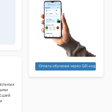
Оплата обучения через QR-код
тельных
ными
ысшей
и