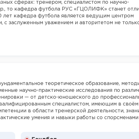
азных сферах: тренером, специалистом по научно-
др., то кафедра футбола РУС «ГЦОЛИФК» станет отл
0 лет кафедра футбола является ведущим центром
, с заслуженным уважением и авторитетом не тольк
ундаментальное теоретическое образование, метод
менные научно-практические исследования по разли
енировки — от детско-юношеского до профессиональ
квалифицированным специалистом, имеющим в своём
етенции в области тренерской деятельности, знан
рактические умения и навыки работы со спорсменами