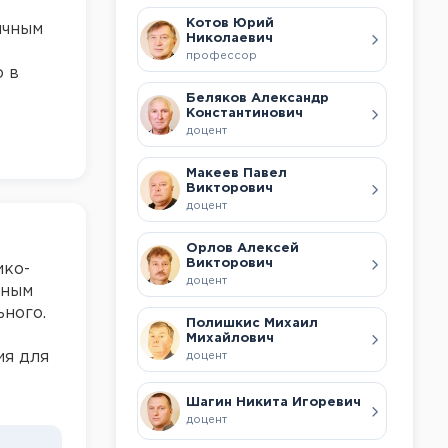
Котов Юрий
ичным
Николаевич
профессор
о в
Беляков Александр
Константинович
доцент
Макеев Павел
Викторович
доцент
Орлов Алексей
Викторович
ико-
доцент
чным
ного.
Полишкис Михаил
Михайлович
ия для
доцент
Шагин Никита Игоревич
доцент