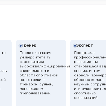
Тренер
Эксперт
я ты
После окончания
Продолжая
университета ты
профессиональн
становишься
развитие, ты
высококвалифицированным
становишься ве
ия в
специалистом в
специалистом
области спортивной
отрасли, тренер
ной
подготовки —
сборных команд,
тренером, судьёй,
научным сотруд
,
менеджером,
или руководите
преподавателем.
спортивных
организаций.