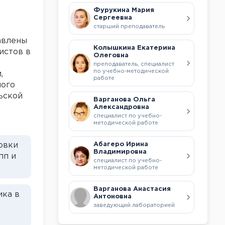
Фурукина Мария
Сергеевна
старший преподаватель
авлены
Колышкина Екатерина
истов в
Олеговна
преподаватель, специалист
по учебно-методической
,
работе
ного
ьской
Варганова Ольга
Александровна
специалист по учебно-
методической работе
овки
Абагеро Ирина
Владимировна
пп и
специалист по учебно-
методической работе
Варганова Анастасия
ика в
Антоновна
заведующий лабораторией