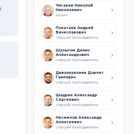
Чигарев Николай
.
Николаевич
доцент
Покатаев Андрей
Вячеславович
старший преподаватель
Шалыгин Денис
Александрович
старший преподаватель
Диванкувлиев Довлет
Гаипович
старший преподаватель
Шадрин Александр
Сергеевич
старший преподаватель
Несмелов Александр
Алексеевич
старший преподаватель