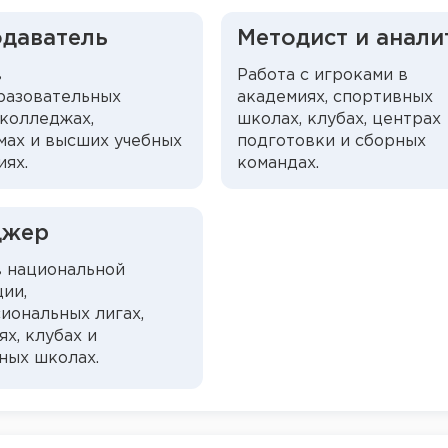
даватель
Методист и анали
в
Работа с игроками в
азовательных
академиях, спортивных
 колледжах,
школах, клубах, центрах
мах и высших учебных
подготовки и сборных
иях.
командах.
джер
в национальной
ии,
иональных лигах,
х, клубах и
ных школах.