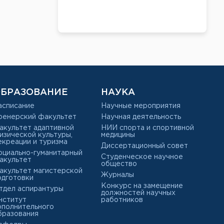
БРАЗОВАНИЕ
НАУКА
асписание
Научные мероприятия
ренерский факультет
Научная деятельность
акультет адаптивной
НИИ спорта и спортивной
изической культуры,
медицины
екреации и туризма
Диссертационный совет
оциально-гуманитарный
Студенческое научное
акультет
общество
акультет магистерской
Журналы
одготовки
Конкурс на замещение
тдел аспирантуры
должностей научных
нститут
работников
ополнительного
бразования