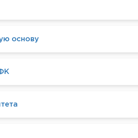
ную основу
ИФК
итета