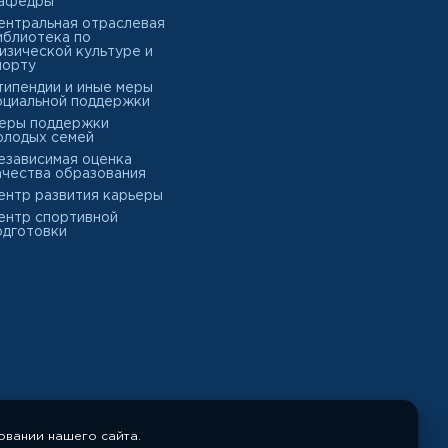
афедры
ентральная отраслевая
иблиотека по
изической культуре и
порту
типендии и иные меры
оциальной поддержки
еры поддержки
олодых семей
езависимая оценка
ачества образования
ентр развития карьеры
ентр спортивной
одготовки
овании нашего сайта.