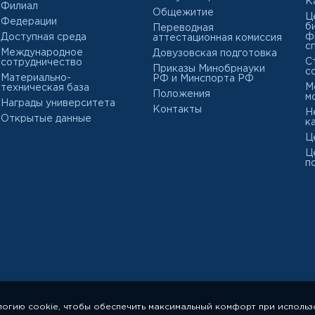
К
Филиал
Общежитие
Ц
Федерации
б
Переводная
ф
Доступная среда
аттестационная комиссия
с
Международное
Довузовская подготовка
С
сотрудничество
Приказы Минобрнауки
с
Материально-
РФ и Минспорта РФ
М
техническая база
Положения
м
Награды университета
Контакты
Н
Открытые данные
к
Ц
Ц
п
логию cookie, чтобы обеспечить максимальный комфорт при использ