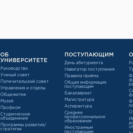
ОБ
ПОСТУПАЮЩИМ
О
УНИВЕРСИТЕТЕ
День абитуриента
Р
Руководство
Навигатор поступления
Т
Ученый совет
Правила приёма
Ф
ф
Попечительский совет
Общая информация
р
поступающим
Управления и отделы
С
Бакалавриат
Общежитие
ф
Магистратура
Музей
Ф
п
Аспирантура
Профком
О
Среднее
Студенческие
профессиональное
объединения
И
образование
д
Программы развития/
о
Иностранным
стратегии
поступающим