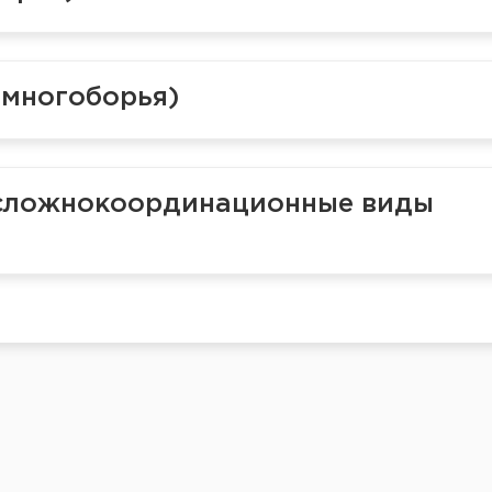
 многоборья)
и сложнокоординационные виды