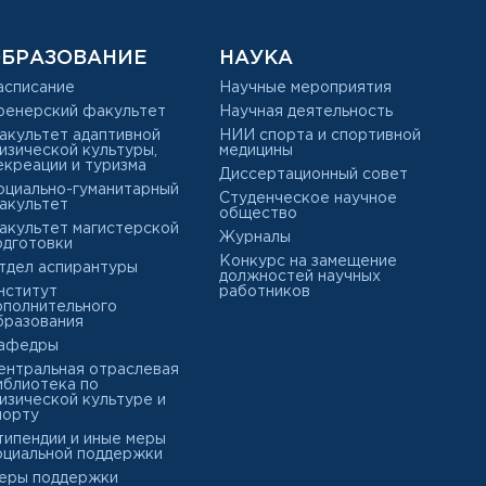
БРАЗОВАНИЕ
НАУКА
асписание
Научные мероприятия
ренерский факультет
Научная деятельность
акультет адаптивной
НИИ спорта и спортивной
изической культуры,
медицины
екреации и туризма
Диссертационный совет
оциально-гуманитарный
Студенческое научное
акультет
общество
акультет магистерской
Журналы
одготовки
Конкурс на замещение
тдел аспирантуры
должностей научных
нститут
работников
ополнительного
бразования
афедры
ентральная отраслевая
иблиотека по
изической культуре и
порту
типендии и иные меры
оциальной поддержки
еры поддержки