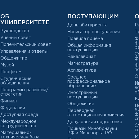
ОБ
ПОСТУПАЮЩИМ
О
УНИВЕРСИТЕТЕ
День абитуриента
Р
Руководство
Навигатор поступления
Т
Ученый совет
Правила приёма
Ф
ф
Попечительский совет
Общая информация
р
поступающим
Управления и отделы
С
Бакалавриат
Общежитие
ф
Магистратура
Музей
Ф
п
Аспирантура
Профком
О
Среднее
Студенческие
профессиональное
объединения
И
образование
д
Программы развития/
о
Иностранным
стратегии
поступающим
К
Филиал
Общежитие
Ц
Федерации
б
Переводная
ф
Доступная среда
аттестационная комиссия
с
Международное
Довузовская подготовка
С
сотрудничество
Приказы Минобрнауки
с
Материально-
РФ и Минспорта РФ
М
техническая база