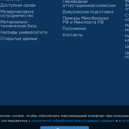
б
Переводная
ф
Доступная среда
аттестационная комиссия
с
Международное
Довузовская подготовка
С
сотрудничество
Приказы Минобрнауки
с
Материально-
РФ и Минспорта РФ
М
техническая база
Положения
м
Награды университета
Контакты
Н
Открытые данные
к
Ц
Ц
п
логию cookie, чтобы обеспечить максимальный комфорт при использ
ы соглашаетесь с
политикой обработки персональных данных
и с
пол