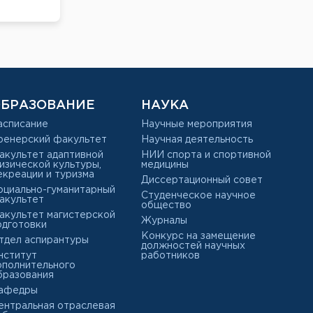
БРАЗОВАНИЕ
НАУКА
асписание
Научные мероприятия
ренерский факультет
Научная деятельность
акультет адаптивной
НИИ спорта и спортивной
изической культуры,
медицины
екреации и туризма
Диссертационный совет
оциально-гуманитарный
Студенческое научное
акультет
общество
акультет магистерской
Журналы
одготовки
Конкурс на замещение
тдел аспирантуры
должностей научных
нститут
работников
ополнительного
бразования
афедры
ентральная отраслевая