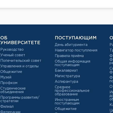
ОБ
ПОСТУПАЮЩИМ
О
УНИВЕРСИТЕТЕ
День абитуриента
Р
Руководство
Навигатор поступления
Т
Ученый совет
Правила приёма
Ф
ф
Попечительский совет
Общая информация
р
поступающим
Управления и отделы
С
Бакалавриат
Общежитие
ф
Магистратура
Музей
Ф
п
Аспирантура
Профком
О
Среднее
Студенческие
профессиональное
объединения
И
образование
д
Программы развития/
о
Иностранным
стратегии
поступающим
К
Филиал
Общежитие
Ц
Федерации