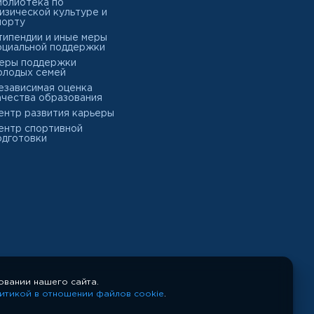
иблиотека по
изической культуре и
порту
типендии и иные меры
оциальной поддержки
еры поддержки
олодых семей
езависимая оценка
ачества образования
ентр развития карьеры
ентр спортивной
одготовки
овании нашего сайта.
итикой в отношении файлов cookie
.