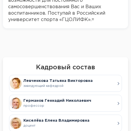
возможности для постоянного
профессионального образования».
самосовершенствования Вас и Ваших
воспитанников. Поступай в Российский
Кафедра активно участвует в нормативно-
университет спорта «ГЦОЛИФК».=
методическом обеспечении физкультурно-
спортивного образования, выпускники
успешно работают в школах, колледжах,
вузах, детских садах и учреждениях
дополнительного образования по всей
России.
Кадровый состав
Левченкова Татьяна Викторовна
заведующий кафедрой
Германов Геннадий Николаевич
профессор
Киселёва Елена Владимировна
доцент