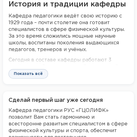
История и традиции кафедры
Кафедра педагогики ведёт свою историю с
1929 года – почти столетие она готовит
специалистов в сфере физической культуры.
За это время сложились мощные научные
школы, воспитаны поколения выдающихся
педагогов, тренеров и учёных.
Сегодня в составе кафедры работают 3
профессора, 3 доктора наук, 5 доцентов, 5
кандидатов наук. Высокий уровень
Показать всё
профессорско-преподавательского состава
позволяет обеспечивать качественную
подготовку бакалавров, магистров и
Сделай первый шаг уже сегодня
аспирантов по направлениям: педагогическое
образование (профиль «Физическая
Кафедра педагогики РУС «ГЦОЛИФК»
культура»), физическая культура
позволит Вам стать гармонично и
(направленность «Педагогика физической
всесторонне развитым специалистом в сфере
культуры»), а также научную специальность
физической культуры и спорта, обеспечит
5.8.7 «Методология и технология