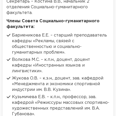
Секретарь – Костина В.В., начальник 2
отделения Социально-гуманитарного
факультета.
Члены Совета Социально-гуманитарного
факультета:
Бариеникова Е.Е. – старший преподаватель
кафедры «Рекламы, связей с
общественностью и социально-
гуманитарных проблем».
Волкова М.С. – к.п.н., доцент, доцент
кафедры «Иностранных языков и
лингвистики».
Жукова О.В. – к.э.н., доцент, зав. кафедрой
«Менеджмента и экономики спортивной
индустрии им. В.В. Кузина».
Кузьмичева Е.В. – к.п.н., профессор, зав.
кафедрой «Режиссуры массовых спортивно-
художественных представлений им. В.А.
Губанова».