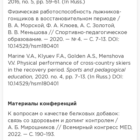
2016, no. 5, pp. 59–61. (In Russ.)
Физическая работоспособность лыжников-
гонщиков в восстановительном периоде /
В. А. Морской, Ф. А. Клюев, А. С. Золотой,
В. В. Меньшова // Спортивно-педагогическое
образование. — 2020. — № 4. — С. 7–13. DOI:
10.14529/hsm180401
Marine V.A., Klyuev F.A., Golden A.S., Menshova
V.V. Physical performance of cross-country skiers
in the recovery period.
Sports and pedagogical
education,
2020. no. 4, pp. 7–13. (In Russ.) DOI:
10.14529/hsm180401
Материалы
конференций
К вопросам о качестве белковых добавок:
связь со здоровьем и допинг контролем /
А. Б. Мирошников // Всемирный конгресс MED,
2022. — С. 190–193.