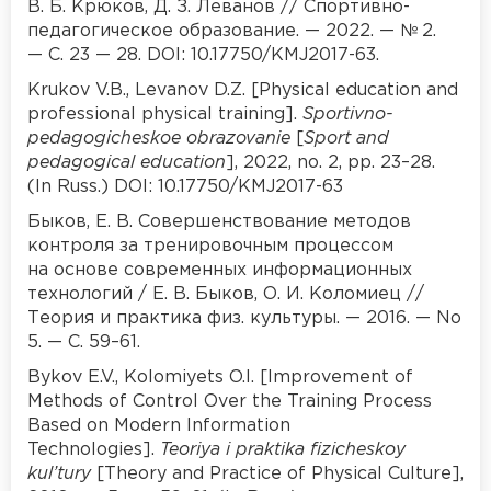
В. Б. Крюков, Д. З. Леванов // Спортивно-
педагогическое образование. — 2022. — № 2.
— С. 23 — 28. DOI: 10.17750/KMJ2017-63.
Krukov V.B., Levanov D.Z. [Physical education and
professional physical training].
Sportivno-
pedagogicheskoe obrazovanie
[
Sport and
pedagogical education
], 2022, no. 2, pp. 23–28.
(In Russ.) DOI: 10.17750/KMJ2017-63
Быков, Е. В. Совершенствование методов
контроля за тренировочным процессом
на основе современных информационных
технологий / Е. В. Быков, О. И. Коломиец //
Теория и практика физ. культуры. — 2016. — No
5. — С. 59–61.
Bykov E.V., Kolomiyets O.I. [Improvement of
Methods of Control Over the Training Process
Based on Modern Information
Technologies].
Teoriya i praktika fizicheskoy
kul’tury
[Theory and Practice of Physical Culture],