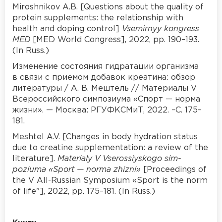
Miroshnikov A.B. [Questions about the quality of
protein supplements: the relationship with
health and doping control]
Vsemirnyy kongress
MED
[MED World Congress], 2022, pp. 190–193.
(In Russ.)
Изменение состояния гидратации организма
в связи с приемом добавок креатина: обзор
литературы / А. В. Мештель // Материалы V
Всероссийского симпозиума «Спорт — норма
жизни». — Москва: РГУФКСМиТ, 2022. –С. 175–
181.
Meshtel A.V. [Changes in body hydration status
due to creatine supplementation: a review of the
literature].
Materialy V Vserossiyskogo sim-
poziuma «Sport — norma zhizni»
[Proceedings of
the V All-Russian Symposium «Sport is the norm
of life"], 2022, pp. 175–181. (In Russ.)