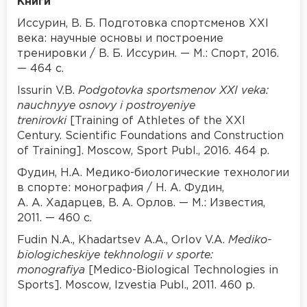
Книги
Иссурин, В. Б. Подготовка спортсменов XXI
века: научные основы и построение
тренировки / В. Б. Иссурин. — М.: Спорт, 2016.
— 464 с.
Issurin V.B.
Podgotovka sportsmenov XXI veka:
nauchnyye osnovy i postroyeniye
trenirovki
[Training of Athletes of the XXI
Century. Scientific Foundations and Construction
of Training]. Moscow, Sport Publ., 2016. 464 p.
Фудин, Н.А. Медико-биологические технологии
в спорте: монография / Н. А. Фудин,
А. А. Хадарцев, В. А. Орлов. — М.: Известия,
2011. — 460 с.
Fudin N.A., Khadartsev A.A., Orlov V.A.
Mediko-
biologicheskiye tekhnologii v sporte:
monografiya
[Medico-Biological Technologies in
Sports]. Moscow, Izvestia Publ., 2011. 460 p.