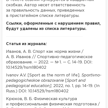
скобках. Автор несет ответственность
за правильность данных, приведенных
в пристатейном списке литературы.
Ссылки, оформленные с нарушением правил,
будут удалены из списка литературы.
Статья из журнала
:
Иванов, А. В. Спорт как норма жизни /
А. В. Иванов // Спортивно-педагогическое
образование. — 2022. — № 1. — С. 14–19. DOI:
10.14529/hsm180402
Ivanov A.V. [Sport as the norm of life].
Sportivno-
pedagogicheskoe obrazovanie
[
Sport and
pedagogical education]
, 2022, no. 1, pp. 14–19. (In
Russ.) DOI: 10.14529/hsm180402
Крюков, В. Б. Физическая культура
и профессиональная физическая подготовка /