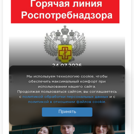
24.07.2026
Мы используем технологию cookie, чтобы
В ВАО города Москвы будет проводиться тематическое
обеспечить максимальный комфорт при
консультирование граждан по вопросам профилактики
энтеровирусной инфекции
использовании нашего сайта.
Продолжая пользоваться сайтом, вы соглашаетесь
с
политикой обработки персональных данных
и с
политикой в отношении файлов cookie
.
Принять