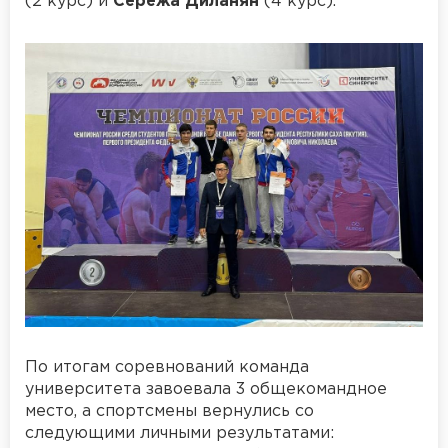
(2 курс) и
Сережа Диланян
(4 курс).
По итогам соревнований команда
университета завоевала 3 общекомандное
место, а спортсмены вернулись со
следующими личными результатами: