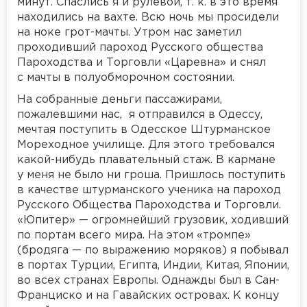
минут. Спаслись я и рулевой, т. к. в это время
находились на вахте. Всю ночь мы просидели
на ноке грот-мачты. Утром нас заметил
проходивший пароход Русского общества
Пароходства и Торговли «Царевна» и снял
с мачты в полуобморочном состоянии.
На собранные деньги пассажирами,
пожалевшими нас, я отправился в Одессу,
мечтая поступить в Одесское Штурманское
Мореходное училище. Для этого требовался
какой-нибудь плавательный стаж. В кармане
у меня не было ни гроша. Пришлось поступить
в качестве штурманского ученика на пароход
Русского Общества Пароходства и Торговли.
«Юпитер» — огромнейший грузовик, ходивший
по портам всего мира. На этом «тромпе»
(бродяга — по выражению моряков) я побывал
в портах Турции, Египта, Индии, Китая, Японии,
во всех странах Европы. Однажды был в Сан-
Франциско и на Гавайских островах. К концу