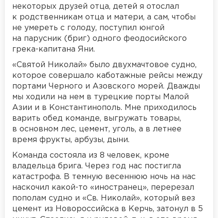
некоторых друзей отца, детей я отослал
к родственникам отца и матери, а сам, чтобы
не умереть с голоду, поступил юнгой
на парусник (бриг) одного феодосийского
грека-капитана Яни.
«Святой Николай» было двухмачтовое судно,
которое совершало каботажные рейсы между
портами Черного и Азовского морей. Дважды
мы ходили на нем в турецкие порты Малой
Азии и в Константинополь. Мне приходилось
варить обед команде, выгружать товары,
в основном лес, цемент, уголь, а в летнее
время фрукты, арбузы, дыни.
Команда состояла из 8 человек, кроме
владельца брига. Через год нас постигла
катастрофа. В темную весеннюю ночь на нас
наскочил какой-то «иностранец», перерезал
пополам судно и «Св. Николай», который вез
цемент из Новороссийска в Керчь, затонул в 5