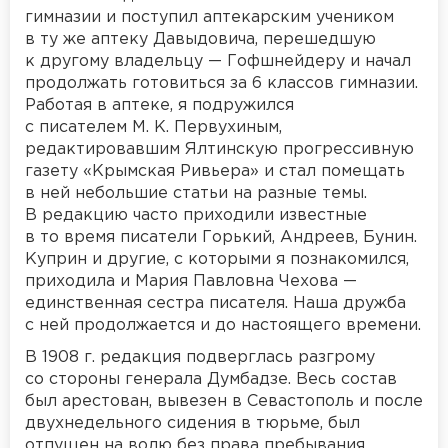
гимназии и поступил аптекарским учеником
в ту же аптеку Давыдовича, перешедшую
к другому владельцу — Гофшнейдеру и начал
продолжать готовиться за 6 классов гимназии.
Работая в аптеке, я подружился
с писателем М. К. Первухиным,
редактировавшим Ялтинскую прогрессивную
газету «Крымская Ривьера» и стал помещать
в ней небольшие статьи на разные темы.
В редакцию часто приходили известные
в то время писатели Горький, Андреев, Бунин.
Куприн и другие, с которыми я познакомился,
приходила и Мария Павловна Чехова —
единственная сестра писателя. Наша дружба
с ней продолжается и до настоящего времени.
В 1908 г. редакция подверглась разгрому
со стороны генерала Думбадзе. Весь состав
был арестован, вывезен в Севастополь и после
двухнедельного сидения в тюрьме, был
отпущен на волю без права пребывания