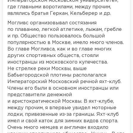
Императорском московском университете»,
где главными воротилами, между прочим,
являлись братья Геркан, Кельберер и др.
Могливс организовывал состязания
по плаванию, легкой атлетике, лыжам, гребле
и пр. Общество пользовалось большой
популярностью в Москве, имело много членов.
Во главе Могливса, как и во главе многих
других спортивных обществ, стояли
иностранцы из московского купечества.
Не стрелке реки Москвы, выше
Бабьегородской плотины располагался
Императорский Московский речной яхт-клуб.
Члены его были в основном иностранцы или
представители денежной
и аристократической Москвы. В яхт-клубе,
между прочим, я впервые увидел моторные
лодки, привезенные из-за границы. Яхт-клуб
имел и свой каток для зимних видов спорта.
Очень много немцев и англичан входило