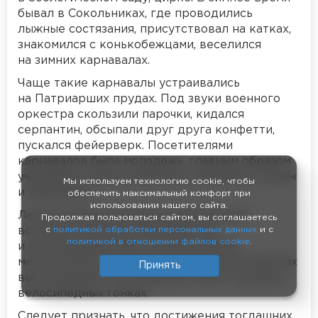
бывал в Сокольниках, где проводились
лыжные состязания, присутствовал на катках,
знакомился с конькобежцами, веселился
на зимних карнавалах.
Чаще такие карнавалы устраивались
на Патриарших прудах. Под звуки военного
оркестра скользили парочки, кидался
серпантин, обсыпали друг друга конфетти,
пускался фейерверк. Посетителями
карнавалов была молодежь, главным образом
учащаяся, а также любители случайных встреч
Мы используем технологию cookie, чтобы
и знакомств.
обеспечить максимальный комфорт при
использовании нашего сайта.
Летом я присутствовал на футбольных
Продолжая пользоваться сайтом, вы соглашаетесь
встречах столичных футболистов
с
политикой обработки персональных данных
и с
политикой в отношении файлов cookie
.
и иногородними или с подмосковных
местностей и дач, бывал на легкоатлетических
Принять
выступлениях и состязаниях в беге, прыжках,
велосипедных гонках.
Следует признать, что достижения тогдашних