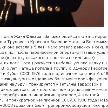
ь приза Жака Фавара «За выдающийся вклад в миров
в и Трудового Красного Знамени Наталья Бестемяья
ьки она встала в 5 лет– мама отвела девочку в секци
ышцы ног после перенесенной операции Наташе удал
ели (к спорту никакого отношения не имевшие)
 их дома - отец расчистил небольшую площадку и з
. В 15 лет Наташа попала в группу к Эдуарду Георгие
и Кубок СССР 1976 года в одиночном катании. А с 1
а физкультуры и отделения балетмейстеров фигурно
цами на льду – тренируется у Татьяны Тарасовой и
 оказывается очень долговечным и успешным— именн
и серебряным олимпийским призером, 4-кратной
ы и трёхкратной чемпионкой СССР. C 1988 года Ната
6—2008 годах она была тренером-соведущей телепр