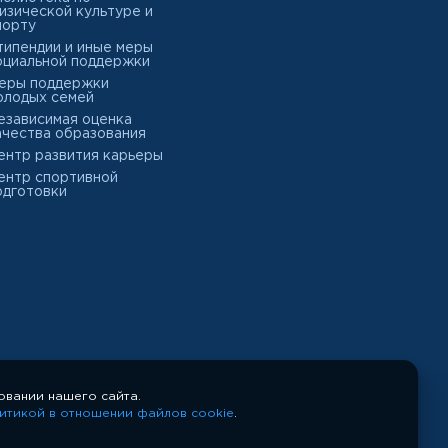
изической культуре и
порту
типендии и иные меры
оциальной поддержки
еры поддержки
олодых семей
езависимая оценка
ачества образования
ентр развития карьеры
ентр спортивной
одготовки
овании нашего сайта.
итикой в отношении файлов cookie
.