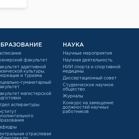
БРАЗОВАНИЕ
НАУКА
асписание
Научные мероприятия
ренерский факультет
Научная деятельность
акультет адаптивной
НИИ спорта и спортивной
изической культуры,
медицины
екреации и туризма
Диссертационный совет
оциально-гуманитарный
Студенческое научное
акультет
общество
акультет магистерской
Журналы
одготовки
Конкурс на замещение
тдел аспирантуры
должностей научных
нститут
работников
ополнительного
бразования
афедры
ентральная отраслевая
иблиотека по