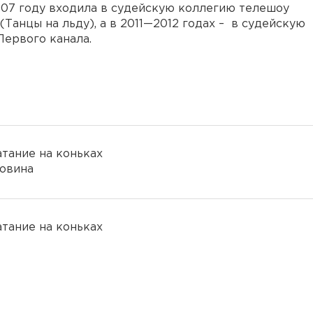
2007 году входила в судейскую коллегию телешоу
 (Танцы на льду), а в 2011—2012 годах – в судейскую
ервого канала.
атание на коньках
говина
атание на коньках