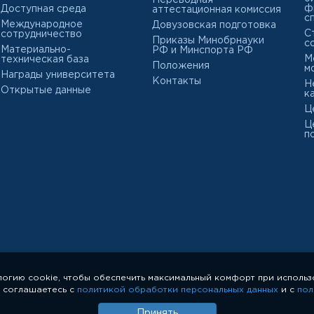
Переводная
ф
Доступная среда
аттестационная комиссия
с
Международное
Довузовская подготовка
С
сотрудничество
Приказы Минобрнауки
с
Материально-
РФ и Минспорта РФ
М
техническая база
Положения
м
Награды университета
Контакты
Н
Открытые данные
к
Ц
Ц
п
логию cookie, чтобы обеспечить максимальный комфорт при использ
ы соглашаетесь с
политикой обработки персональных данных
и с
пол
Принять