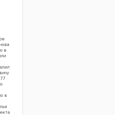
ое
нова
ю в
или
алил
вичу
977
го
о в
лья
оекта