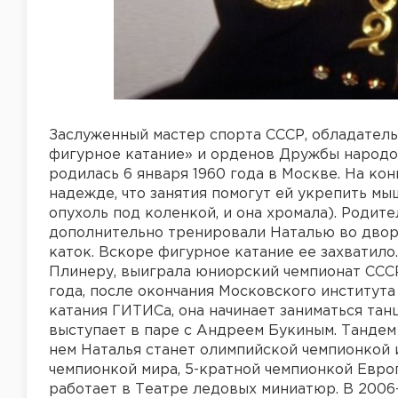
Заслуженный мастер спорта СССР, обладател
фигурное катание» и орденов Дружбы народо
родилась 6 января 1960 года в Москве. На кон
надежде, что занятия помогут ей укрепить м
опухоль под коленкой, и она хромала). Родит
дополнительно тренировали Наталью во дворе
каток. Вскоре фигурное катание ее захватило
Плинеру, выиграла юниорский чемпионат СССР 
года, после окончания Московского институт
катания ГИТИСа, она начинает заниматься тан
выступает в паре с Андреем Букиным. Тандем
нем Наталья станет олимпийской чемпионкой 
чемпионкой мира, 5-кратной чемпионкой Европ
работает в Театре ледовых миниатюр. В 200