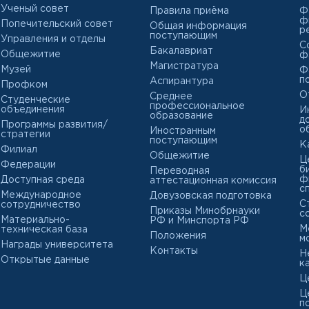
Ученый совет
Правила приёма
Ф
ф
Попечительский совет
Общая информация
р
поступающим
Управления и отделы
С
Бакалавриат
Общежитие
ф
Магистратура
Музей
Ф
п
Аспирантура
Профком
О
Среднее
Студенческие
профессиональное
объединения
И
образование
д
Программы развития/
о
Иностранным
стратегии
поступающим
К
Филиал
Общежитие
Ц
Федерации
б
Переводная
ф
Доступная среда
аттестационная комиссия
с
Международное
Довузовская подготовка
С
сотрудничество
Приказы Минобрнауки
с
Материально-
РФ и Минспорта РФ
М
техническая база
Положения
м
Награды университета
Контакты
Н
Открытые данные
к
Ц
Ц
п