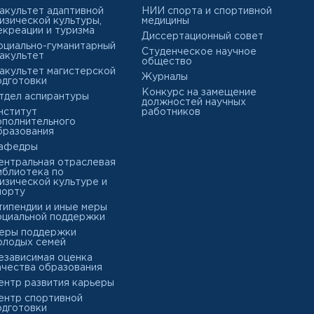
акультет адаптивной
НИИ спорта и спортивной
изической культуры,
медицины
екреации и туризма
Диссертационный совет
оциально-гуманитарный
Студенческое научное
акультет
общество
акультет магистерской
Журналы
одготовки
Конкурс на замещение
тдел аспирантуры
должностей научных
нститут
работников
ополнительного
бразования
афедры
ентральная отраслевая
иблиотека по
изической культуре и
порту
типендии и иные меры
оциальной поддержки
еры поддержки
олодых семей
езависимая оценка
ачества образования
ентр развития карьеры
ентр спортивной
одготовки