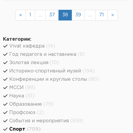
«
1
…
37
38
39
…
71
»
Категории:
Vivat кафедра
(14)
Год педагога и наставника
(8)
Золотая лекция
(10)
Историко-спортивный музей
(194)
Конференции и круглые столы
(80)
МССИ
(99)
Наука
(51)
Образование
(79)
Профсоюз
(2)
События и мероприятия
(659)
Спорт
(709)